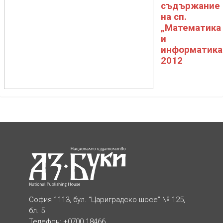
съдържание
на сп.
„Математика
и
информатика
2012
София 1113, бул. “Цариградско шосе” № 125,
бл. 5
Телефон: +0700 18466