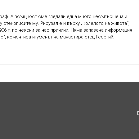
граф. А всъщност сме гледали една много несъвършена и
у стенописите му. Рисувал е и върху „Колелото на живота“,
906 г. по неясни за нас причини. Няма запазена информация
о“, коментира игуменът на манастира отец Георгий.