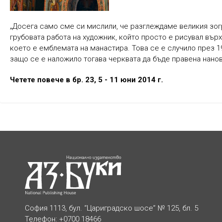
„Досега само сме си мислили, че разглеждаме великия зо
грубовата работа на художник, който просто е рисувал върх
което е емблемата на манастира. Това се е случило през 1
защо се е наложило тогава черквата да бъде правена нанов
Четете повече в бр. 23, 5 - 11 юни 2014 г.
София 1113, бул. “Цариградско шосе” № 125, бл. 5
Телефон: +0700 18466