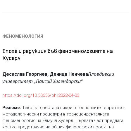
ФЕНОМЕНОЛОГИЯ
Епохе́ и редукция във феноменологията на
Хусерл
Пловдивски
Десислав Георгиев, Деница Ненчева
университет „Паисий Хилендарски“
https://doi.org/10.53656/phil2022-04-03
Резюме.
Текстът очертава някои от основните теоретико-
методологически процедури в трансценденталната
феноменология на Едмунд Хусерл. Първата част предлага
кратко представяне на общия философски проект на