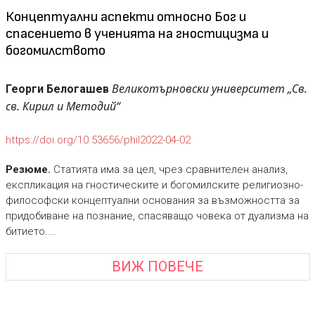
Концептуални аспекти относно Бог и
спасението в ученията на гностицизма и
богомилството
Великотърновски университет „Св.
Георги Белогашев
св. Кирил и Методий“
https://doi.org/10.53656/phil2022-04-02
Резюме.
Статията има за цел, чрез сравнителен анализ,
експликация на гностическите и богомилските религиозно-
философски концептуални основания за възможността за
придобиване на познание, спасяващо човека от дуализма на
битието....
ВИЖ ПОВЕЧЕ