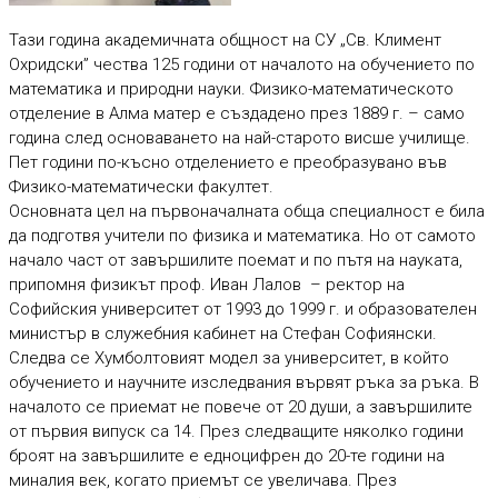
Тази година академичната общност на СУ „Св. Климент
Охридски” чества 125 години от началото на обучението по
математика и природни науки. Физико-математическото
отделение в Алма матер е създадено през 1889 г. – само
година след основаването на най-старото висше училище.
Пет години по-късно отделението е преобразувано във
Физико-математически факултет.
Основната цел на първоначалната обща специалност е била
да подготвя учители по физика и математика. Но от самото
начало част от завършилите поемат и по пътя на науката,
припомня физикът проф. Иван Лалов – ректор на
Софийския университет от 1993 до 1999 г. и образователен
министър в служебния кабинет на Стефан Софиянски.
Следва се Хумболтовият модел за университет, в който
обучението и научните изследвания вървят ръка за ръка. В
началото се приемат не повече от 20 души, а завършилите
от първия випуск са 14. През следващите няколко години
броят на завършилите е едноцифрен до 20-те години на
миналия век, когато приемът се увеличава. През