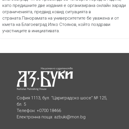
като предишните две издания е организирана онлайн заради
ограниченията, предвид ковид ситуацията в
страната.Панорамата на университетите бе уважена и от
кмета на Благоевград Илко Стоянов, който поздрави
участниците в инициативата.
София 1113, бул. “Цариградско шосе” № 125,
бл. 5
Телефон: +0700 18466
Електронна поща:
azbuki@mon.bg