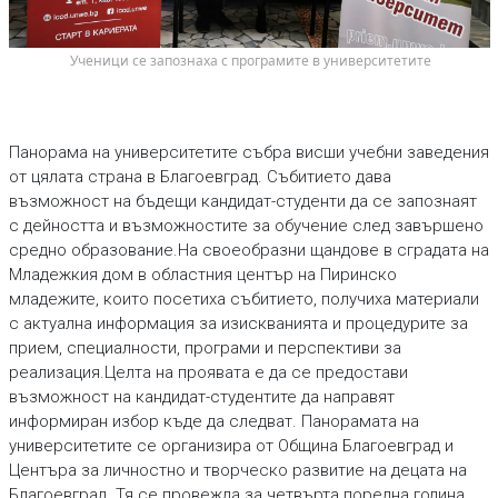
 Ученици се запознаха с програмите в университетите
Панорама на университетите събра висши учебни заведения
от цялата страна в Благоевград. Събитието дава
възможност на бъдещи кандидат-студенти да се запознаят
с дейността и възможностите за обучение след завършено
средно образование.На своеобразни щандове в сградата на
Младежкия дом в областния център на Пиринско
младежите, които посетиха събитието, получиха материали
с актуална информация за изискванията и процедурите за
прием, специалности, програми и перспективи за
реализация.Целта на проявата е да се предостави
възможност на кандидат-студентите да направят
информиран избор къде да следват. Панорамата на
университетите се организира от Община Благоевград и
Центъра за личностно и творческо развитие на децата на
Благоевград. Тя се провежда за четвърта поредна година,