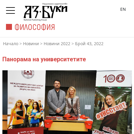
EN
ФИЛОСОФИЯ
Начало
>
Новини
>
Новини 2022
>
Брой 43, 2022
Панорама на университетите