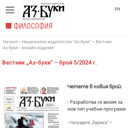
EN
ФИЛОСОФИЯ
Начало
>
Национално издателство "Аз-буки"
>
Вестник
Аз-буки - онлайн издание
Вестник „Аз-буки“ – брой 5/2024 г.
Четете в новия брой:
- Разработва се визия за
нов тип учебни програми
- Наградите „Еврика“ –