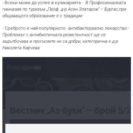
- Всеки може да успее в кулинарията -
В Професионалната
гимназия по туризъм „Проф. д-р Асен Златаров“ – Бургас,при
общаващото образование е с традиции
- Среброто е най-популярното антибактериално лекарство -
Проблемът с антибиотичната резистентност ще се
задълбочава и прогнозите не са добри, категорична е д-р
Николета Кирчева