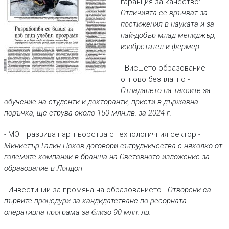
гаранция за качество:
Отличията се връчват за
постижения в науката и за
най-добър млад мениджър,
изобретател и фермер
- Висшето образование
отново безплатно -
Отпадането на таксите за
обучение на студенти и докторанти, приети в държавна
поръчка, ще струва около 150 млн.лв. за 2024 г.
- МОН развива партньорства с технологичния сектор -
Министър Галин Цоков договори сътрудничества с няколко от
големите компании в бранша на Световното изложение за
образование в Лондон
- Инвестиции за промяна на образованието -
Отворени са
първите процедури за кандидатстване по ресорната
оперативна програма за близо 90 млн. лв.