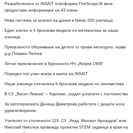
Разработената от INSAIT платформа FireScope AI вече
предоставя информация на 43 езика
Нова система за анализ на данни в близо 200 училища
Един златен и 5 бронзови медала по математика за наши
ученици
Прекаленото обгрижване на детето го прави несигурно, казва
д-р Пламен Петков
Летни приключения в бургаското НЧ „Изгрев 1909“
Пореден топ учен влиза в екипа на INSAIT
Наши ученици спечелиха 6 бронзови медала по лингвистика
В СУ „Васил Левски“ – Карлово, градят успехите с постоянство
За ерготерапевта Деница Димитрова работата с децата носи
удовлетворение
Учителят от столичното 119. СУ „Акад. Михаил Арнаудов“ инж.
Николай Николов провежда проектни STEM седмици в края на