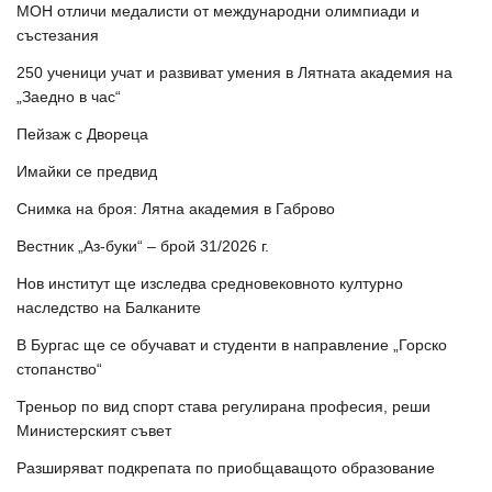
МОН отличи медалисти от международни олимпиади и
състезания
250 ученици учат и развиват умения в Лятната академия на
„Заедно в час“
Пейзаж с Двореца
Имайки се предвид
Снимка на броя: Лятна академия в Габрово
Вестник „Аз-буки“ – брой 31/2026 г.
Нов институт ще изследва средновековното културно
наследство на Балканите
В Бургас ще се обучават и студенти в направление „Горско
стопанство“
Треньор по вид спорт става регулирана професия, реши
Министерският съвет
Разширяват подкрепата по приобщаващото образование