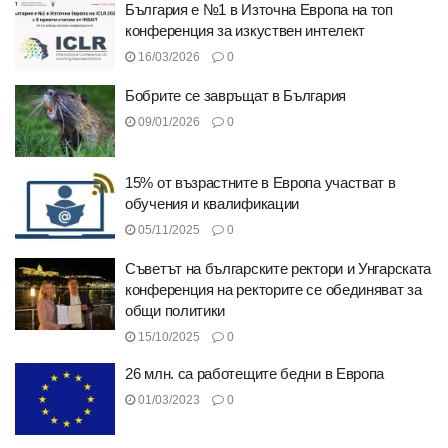
България е №1 в Източна Европа на топ
конференция за изкуствен интелект
16/03/2026
0
Бобрите се завръщат в България
09/01/2026
0
15% от възрастните в Eвропа участват в
обучения и квалификации
05/11/2025
0
Съветът на българските ректори и Унгарската
конференция на ректорите се обединяват за
общи политики
15/10/2025
0
26 млн. са работещите бедни в Европа
01/03/2023
0