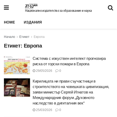
Национално издателство за образование и наука
HOME
ИЗДАНИЯ
Начало
Етикет
Европа
Етикет:
Европа
Система с изкуствен интелект прогнозира
риска от горски пожари в Европа
29/05/2026
0
Кирилицата ни прави съучастници в
строителството на човешката цивилизация,
заяви министър Сергей Игнатов на
Международния форум „Духовното
наследство в дигиталния век“
25/03/2026
0