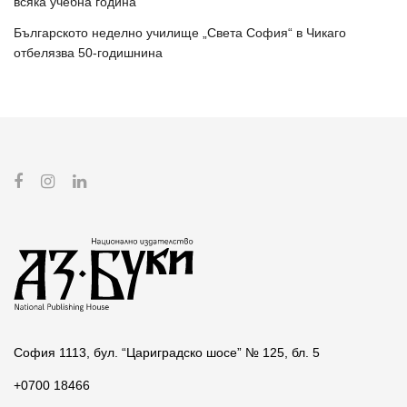
всяка учебна година
Българското неделно училище „Света София“ в Чикаго
отбелязва 50-годишнина
София 1113, бул. “Цариградско шосе” № 125, бл. 5
+0700 18466